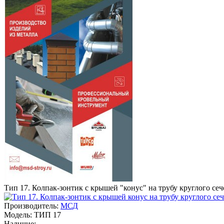
Тип 17. Колпак-зонтик с крышей "конус" на трубу круглого се
Производитель:
МСД
Модель:
ТИП 17
Наличие: