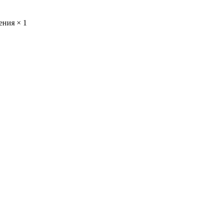
чения ×
1